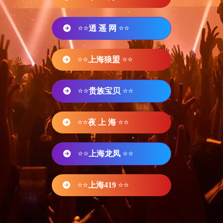
⭐⭐
逍 遥 网
⭐⭐
⭐⭐
上海狼盟
⭐⭐
⭐⭐
贵族宝贝
⭐⭐
⭐⭐
夜 上 海
⭐⭐
⭐⭐
上海龙凤
⭐⭐
⭐⭐
上海419
⭐⭐