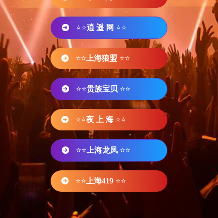
⭐⭐
逍 遥 网
⭐⭐
⭐⭐
上海狼盟
⭐⭐
⭐⭐
贵族宝贝
⭐⭐
⭐⭐
夜 上 海
⭐⭐
⭐⭐
上海龙凤
⭐⭐
⭐⭐
上海419
⭐⭐