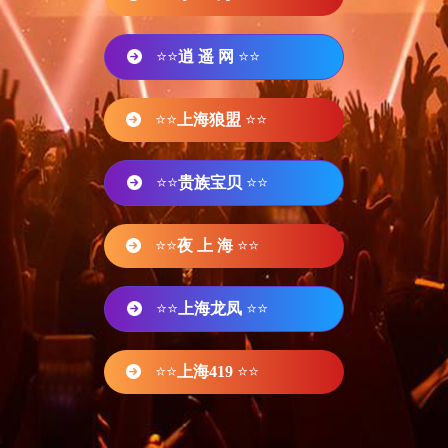
⭐⭐
逍 遥 网
⭐⭐
⭐⭐
上海狼盟
⭐⭐
⭐⭐
贵族宝贝
⭐⭐
⭐⭐
夜 上 海
⭐⭐
⭐⭐
上海龙凤
⭐⭐
⭐⭐
上海419
⭐⭐