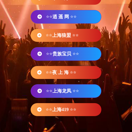
⭐⭐
逍 遥 网
⭐⭐
⭐⭐
上海狼盟
⭐⭐
⭐⭐
贵族宝贝
⭐⭐
⭐⭐
夜 上 海
⭐⭐
⭐⭐
上海龙凤
⭐⭐
⭐⭐
上海419
⭐⭐