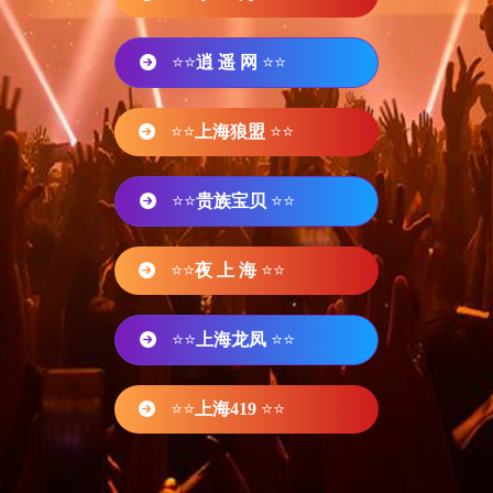
⭐⭐
逍 遥 网
⭐⭐
⭐⭐
上海狼盟
⭐⭐
⭐⭐
贵族宝贝
⭐⭐
⭐⭐
夜 上 海
⭐⭐
⭐⭐
上海龙凤
⭐⭐
⭐⭐
上海419
⭐⭐