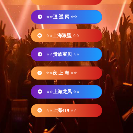
⭐⭐
逍 遥 网
⭐⭐
⭐⭐
上海狼盟
⭐⭐
⭐⭐
贵族宝贝
⭐⭐
⭐⭐
夜 上 海
⭐⭐
⭐⭐
上海龙凤
⭐⭐
⭐⭐
上海419
⭐⭐