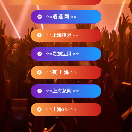
⭐⭐
逍 遥 网
⭐⭐
⭐⭐
上海狼盟
⭐⭐
⭐⭐
贵族宝贝
⭐⭐
⭐⭐
夜 上 海
⭐⭐
⭐⭐
上海龙凤
⭐⭐
⭐⭐
上海419
⭐⭐