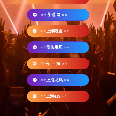
⭐⭐
逍 遥 网
⭐⭐
⭐⭐
上海狼盟
⭐⭐
⭐⭐
贵族宝贝
⭐⭐
⭐⭐
夜 上 海
⭐⭐
⭐⭐
上海龙凤
⭐⭐
⭐⭐
上海419
⭐⭐