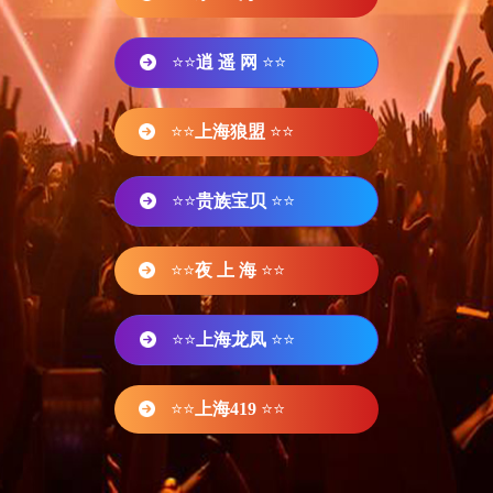
⭐⭐
逍 遥 网
⭐⭐
⭐⭐
上海狼盟
⭐⭐
⭐⭐
贵族宝贝
⭐⭐
⭐⭐
夜 上 海
⭐⭐
⭐⭐
上海龙凤
⭐⭐
⭐⭐
上海419
⭐⭐