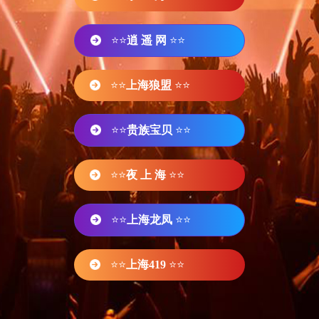
⭐⭐
逍 遥 网
⭐⭐
⭐⭐
上海狼盟
⭐⭐
⭐⭐
贵族宝贝
⭐⭐
⭐⭐
夜 上 海
⭐⭐
⭐⭐
上海龙凤
⭐⭐
⭐⭐
上海419
⭐⭐