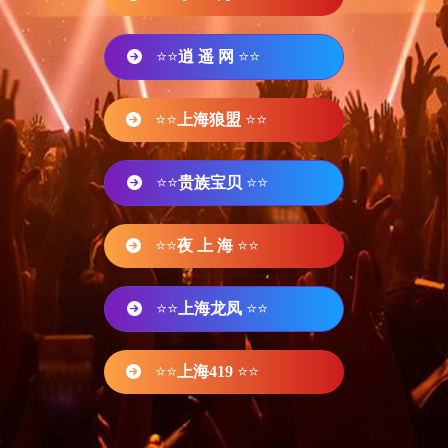
⭐⭐
逍 遥 网
⭐⭐
⭐⭐
上海狼盟
⭐⭐
⭐⭐
贵族宝贝
⭐⭐
⭐⭐
夜 上 海
⭐⭐
⭐⭐
上海龙凤
⭐⭐
⭐⭐
上海419
⭐⭐