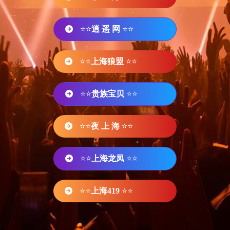
⭐⭐
逍 遥 网
⭐⭐
⭐⭐
上海狼盟
⭐⭐
⭐⭐
贵族宝贝
⭐⭐
⭐⭐
夜 上 海
⭐⭐
⭐⭐
上海龙凤
⭐⭐
⭐⭐
上海419
⭐⭐