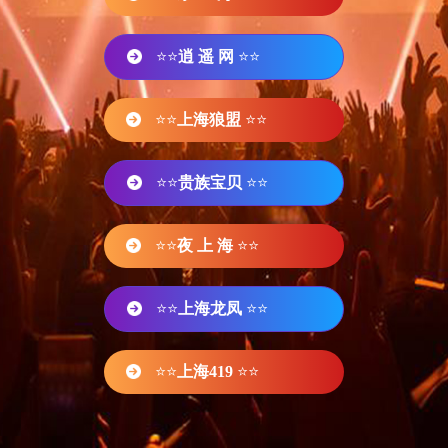
⭐⭐
逍 遥 网
⭐⭐
⭐⭐
上海狼盟
⭐⭐
⭐⭐
贵族宝贝
⭐⭐
⭐⭐
夜 上 海
⭐⭐
⭐⭐
上海龙凤
⭐⭐
⭐⭐
上海419
⭐⭐