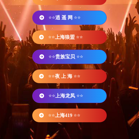
⭐⭐
逍 遥 网
⭐⭐
⭐⭐
上海狼盟
⭐⭐
⭐⭐
贵族宝贝
⭐⭐
⭐⭐
夜 上 海
⭐⭐
⭐⭐
上海龙凤
⭐⭐
⭐⭐
上海419
⭐⭐