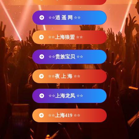
⭐⭐
逍 遥 网
⭐⭐
⭐⭐
上海狼盟
⭐⭐
⭐⭐
贵族宝贝
⭐⭐
⭐⭐
夜 上 海
⭐⭐
⭐⭐
上海龙凤
⭐⭐
⭐⭐
上海419
⭐⭐