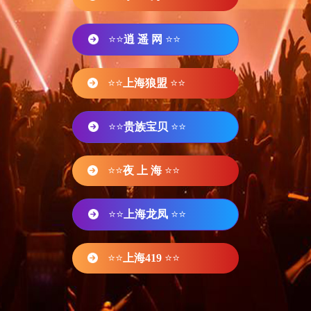
⭐⭐
逍 遥 网
⭐⭐
⭐⭐
上海狼盟
⭐⭐
⭐⭐
贵族宝贝
⭐⭐
⭐⭐
夜 上 海
⭐⭐
⭐⭐
上海龙凤
⭐⭐
⭐⭐
上海419
⭐⭐