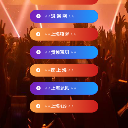
⭐⭐
逍 遥 网
⭐⭐
⭐⭐
上海狼盟
⭐⭐
⭐⭐
贵族宝贝
⭐⭐
⭐⭐
夜 上 海
⭐⭐
⭐⭐
上海龙凤
⭐⭐
⭐⭐
上海419
⭐⭐