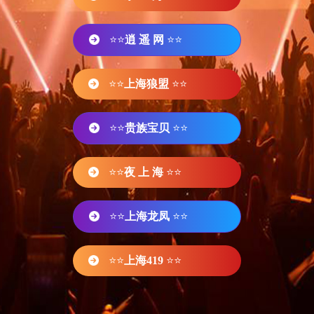
⭐⭐
逍 遥 网
⭐⭐
⭐⭐
上海狼盟
⭐⭐
⭐⭐
贵族宝贝
⭐⭐
⭐⭐
夜 上 海
⭐⭐
⭐⭐
上海龙凤
⭐⭐
⭐⭐
上海419
⭐⭐