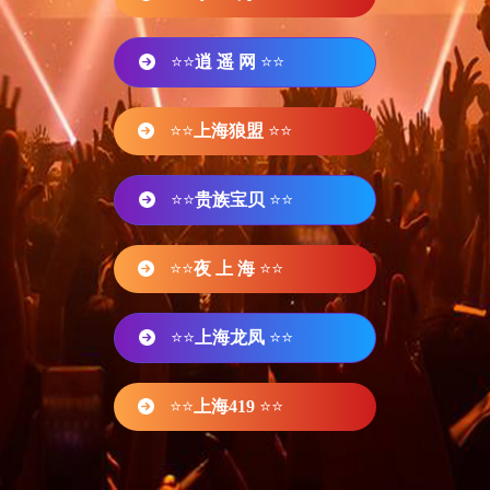
⭐⭐
逍 遥 网
⭐⭐
⭐⭐
上海狼盟
⭐⭐
⭐⭐
贵族宝贝
⭐⭐
⭐⭐
夜 上 海
⭐⭐
⭐⭐
上海龙凤
⭐⭐
⭐⭐
上海419
⭐⭐