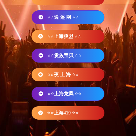
⭐⭐
逍 遥 网
⭐⭐
⭐⭐
上海狼盟
⭐⭐
⭐⭐
贵族宝贝
⭐⭐
⭐⭐
夜 上 海
⭐⭐
⭐⭐
上海龙凤
⭐⭐
⭐⭐
上海419
⭐⭐