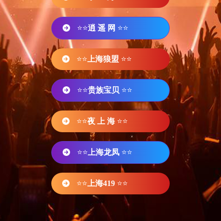
⭐⭐
逍 遥 网
⭐⭐
⭐⭐
上海狼盟
⭐⭐
⭐⭐
贵族宝贝
⭐⭐
⭐⭐
夜 上 海
⭐⭐
⭐⭐
上海龙凤
⭐⭐
⭐⭐
上海419
⭐⭐